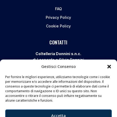
FAQ
Privacy Policy
Cookie Policy
CONTATTI
Coltelleria Donnini s.n.c.
di Leonardo e Silvia Donnini
Gestisci Consenso
Via Giovanni Lanza, 70 – 50136 FIRENZE
Telefono e WhatsApp:
055 661 438
Per fornire le migliori esperienze, utilizziamo tecnologie come i cookie
Email:
info@donninicoltelleria.it
per memorizzare e/o accedere alle informazioni del dispositivo. Il
consenso a queste tecnologie ci permetterà di elaborare dati come il
comportamento di navigazione o ID unici su questo sito. Non
acconsentire o ritirare il consenso può influire negativamente su
FOLLOW
alcune caratteristiche e funzioni.
Accetta