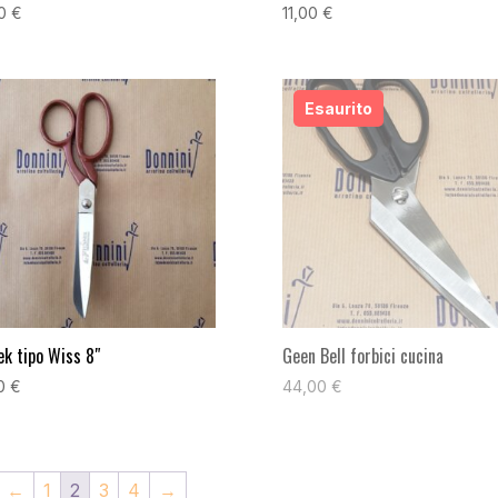
00
€
11,00
€
ek tipo Wiss 8″
Geen Bell forbici cucina
00
€
44,00
€
←
1
2
3
4
→